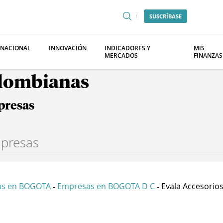
SUSCRÍBASE
RNACIONAL
INNOVACIÓN
INDICADORES Y
MIS
MERCADOS
FINANZAS
olombianas
presas
as en BOGOTA
Empresas en BOGOTA D C
Evala Accesorios
-
-