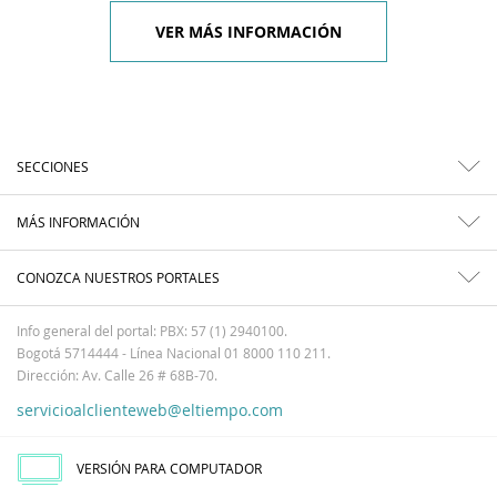
VER MÁS INFORMACIÓN
SECCIONES
MÁS INFORMACIÓN
CONOZCA NUESTROS PORTALES
Info general del portal: PBX: 57 (1) 2940100.
Bogotá 5714444 - Línea Nacional 01 8000 110 211.
Dirección: Av. Calle 26 # 68B-70.
servicioalclienteweb@eltiempo.com
VERSIÓN PARA COMPUTADOR