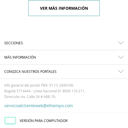
VER MÁS INFORMACIÓN
SECCIONES
MÁS INFORMACIÓN
CONOZCA NUESTROS PORTALES
Info general del portal: PBX: 57 (1) 2940100.
Bogotá 5714444 - Línea Nacional 01 8000 110 211.
Dirección: Av. Calle 26 # 68B-70.
servicioalclienteweb@eltiempo.com
VERSIÓN PARA COMPUTADOR