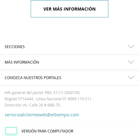
VER MÁS INFORMACIÓN
SECCIONES
MÁS INFORMACIÓN
CONOZCA NUESTROS PORTALES
Info general del portal: PBX: 57 (1) 2940100.
Bogotá 5714444 - Línea Nacional 01 8000 110 211.
Dirección: Av. Calle 26 # 68B-70.
servicioalclienteweb@eltiempo.com
VERSIÓN PARA COMPUTADOR