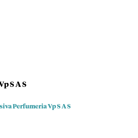
Vp S A S
siva Perfumeria Vp S A S