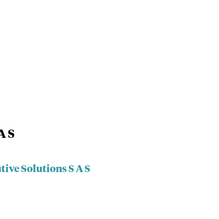
A S
tive Solutions S A S