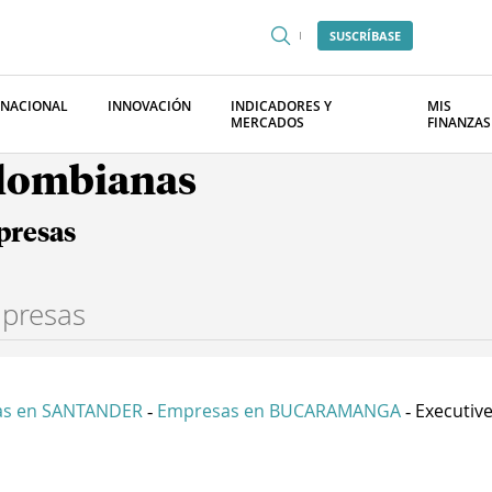
SUSCRÍBASE
RNACIONAL
INNOVACIÓN
INDICADORES Y
MIS
MERCADOS
FINANZAS
olombianas
presas
as en SANTANDER
Empresas en BUCARAMANGA
Executive
-
-