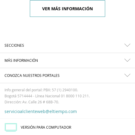
VER MÁS INFORMACIÓN
SECCIONES
MÁS INFORMACIÓN
CONOZCA NUESTROS PORTALES
Info general del portal: PBX: 57 (1) 2940100.
Bogotá 5714444 - Línea Nacional 01 8000 110 211.
Dirección: Av. Calle 26 # 68B-70.
servicioalclienteweb@eltiempo.com
VERSIÓN PARA COMPUTADOR