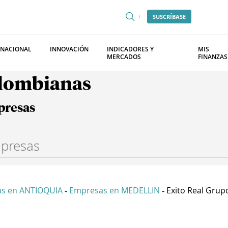
SUSCRÍBASE
RNACIONAL
INNOVACIÓN
INDICADORES Y
MIS
MERCADOS
FINANZAS
olombianas
presas
s en ANTIOQUIA
Empresas en MEDELLIN
Exito Real Grupo 
-
-