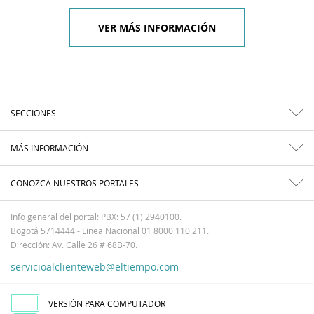
VER MÁS INFORMACIÓN
SECCIONES
MÁS INFORMACIÓN
CONOZCA NUESTROS PORTALES
Info general del portal: PBX: 57 (1) 2940100.
Bogotá 5714444 - Línea Nacional 01 8000 110 211.
Dirección: Av. Calle 26 # 68B-70.
servicioalclienteweb@eltiempo.com
VERSIÓN PARA COMPUTADOR