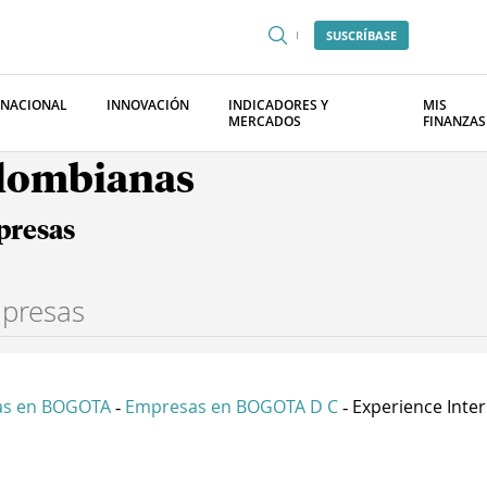
SUSCRÍBASE
RNACIONAL
INNOVACIÓN
INDICADORES Y
MIS
MERCADOS
FINANZAS
olombianas
presas
as en BOGOTA
Empresas en BOGOTA D C
Experience Interi
-
-