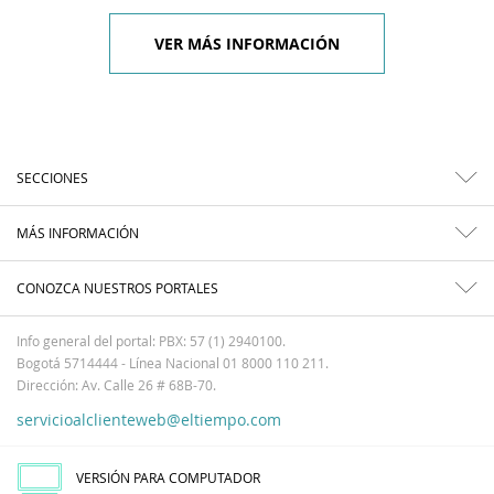
VER MÁS INFORMACIÓN
SECCIONES
MÁS INFORMACIÓN
CONOZCA NUESTROS PORTALES
Info general del portal: PBX: 57 (1) 2940100.
Bogotá 5714444 - Línea Nacional 01 8000 110 211.
Dirección: Av. Calle 26 # 68B-70.
servicioalclienteweb@eltiempo.com
VERSIÓN PARA COMPUTADOR