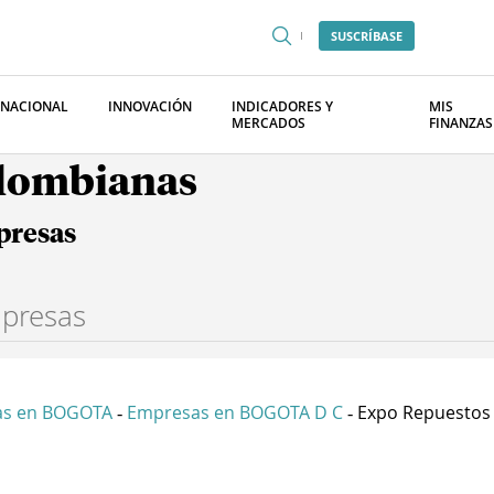
SUSCRÍBASE
RNACIONAL
INNOVACIÓN
INDICADORES Y
MIS
MERCADOS
FINANZAS
olombianas
presas
as en BOGOTA
Empresas en BOGOTA D C
Expo Repuestos
-
-