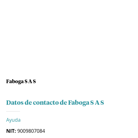
Faboga S A S
Datos de contacto de Faboga S A S
Ayuda
NIT:
9009807084