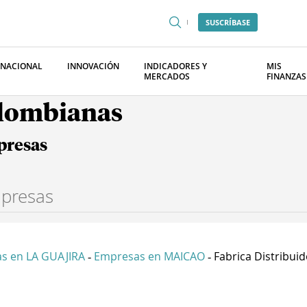
SUSCRÍBASE
RNACIONAL
INNOVACIÓN
INDICADORES Y
MIS
MERCADOS
FINANZAS
olombianas
presas
s en LA GUAJIRA
Empresas en MAICAO
Fabrica Distribuido
-
-