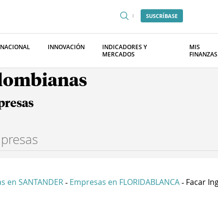
SUSCRÍBASE
RNACIONAL
INNOVACIÓN
INDICADORES Y
MIS
MERCADOS
FINANZAS
olombianas
presas
as en SANTANDER
Empresas en FLORIDABLANCA
Facar Ing
-
-