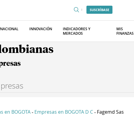
SUSCRÍBASE
RNACIONAL
INNOVACIÓN
INDICADORES Y
MIS
MERCADOS
FINANZAS
olombianas
presas
as en BOGOTA
Empresas en BOGOTA D C
Fagemd Sas
-
-