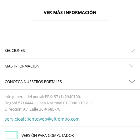
VER MÁS INFORMACIÓN
SECCIONES
MÁS INFORMACIÓN
CONOZCA NUESTROS PORTALES
Info general del portal: PBX: 57 (1) 2940100.
Bogotá 5714444 - Línea Nacional 01 8000 110 211.
Dirección: Av. Calle 26 # 68B-70.
servicioalclienteweb@eltiempo.com
VERSIÓN PARA COMPUTADOR