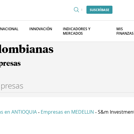
SUSCRÍBASE
RNACIONAL
INNOVACIÓN
INDICADORES Y
MIS
MERCADOS
FINANZAS
olombianas
presas
s en ANTIOQUIA
Empresas en MEDELLIN
S&m Investment
-
-