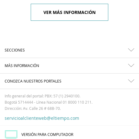
VER MÁS INFORMACIÓN
SECCIONES
MÁS INFORMACIÓN
CONOZCA NUESTROS PORTALES
Info general del portal: PBX: 57 (1) 2940100.
Bogotá 5714444 - Línea Nacional 01 8000 110 211.
Dirección: Av. Calle 26 # 68B-70.
servicioalclienteweb@eltiempo.com
VERSIÓN PARA COMPUTADOR