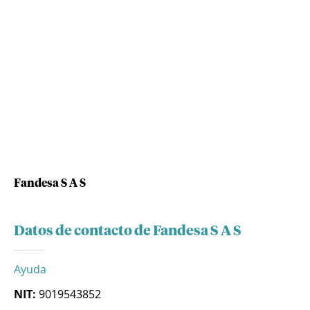
Fandesa S A S
Datos de contacto de Fandesa S A S
Ayuda
NIT:
9019543852