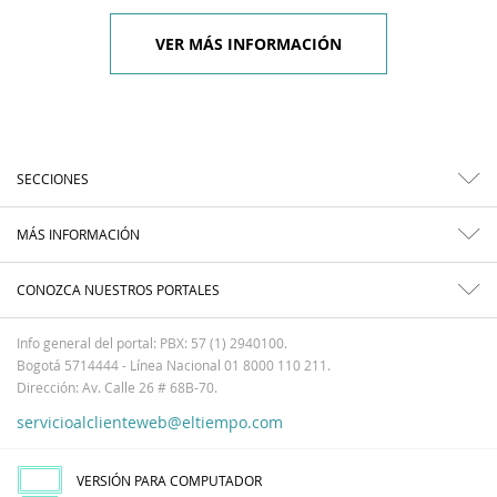
VER MÁS INFORMACIÓN
SECCIONES
MÁS INFORMACIÓN
CONOZCA NUESTROS PORTALES
Info general del portal: PBX: 57 (1) 2940100.
Bogotá 5714444 - Línea Nacional 01 8000 110 211.
Dirección: Av. Calle 26 # 68B-70.
servicioalclienteweb@eltiempo.com
VERSIÓN PARA COMPUTADOR