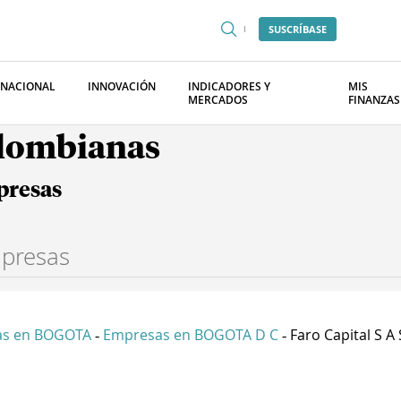
SUSCRÍBASE
RNACIONAL
INNOVACIÓN
INDICADORES Y
MIS
MERCADOS
FINANZAS
olombianas
presas
as en BOGOTA
Empresas en BOGOTA D C
Faro Capital S A 
-
-