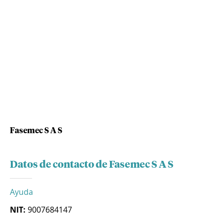
Fasemec S A S
Datos de contacto de Fasemec S A S
Ayuda
NIT:
9007684147