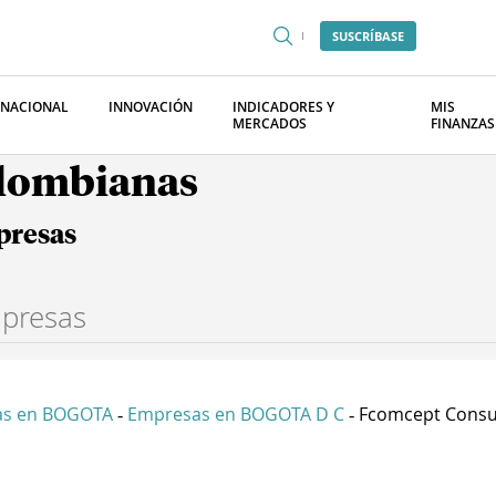
SUSCRÍBASE
RNACIONAL
INNOVACIÓN
INDICADORES Y
MIS
MERCADOS
FINANZAS
olombianas
presas
as en BOGOTA
Empresas en BOGOTA D C
Fcomcept Consul
-
-