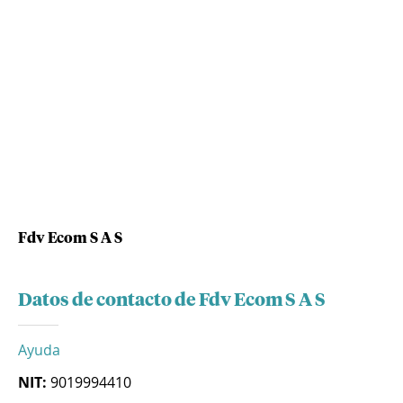
Fdv Ecom S A S
Datos de contacto de Fdv Ecom S A S
Ayuda
NIT:
9019994410