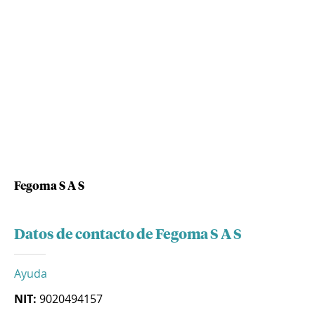
Fegoma S A S
Datos de contacto de Fegoma S A S
Ayuda
NIT:
9020494157