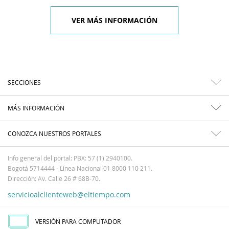
VER MÁS INFORMACIÓN
SECCIONES
MÁS INFORMACIÓN
CONOZCA NUESTROS PORTALES
Info general del portal: PBX: 57 (1) 2940100.
Bogotá 5714444 - Línea Nacional 01 8000 110 211.
Dirección: Av. Calle 26 # 68B-70.
servicioalclienteweb@eltiempo.com
VERSIÓN PARA COMPUTADOR