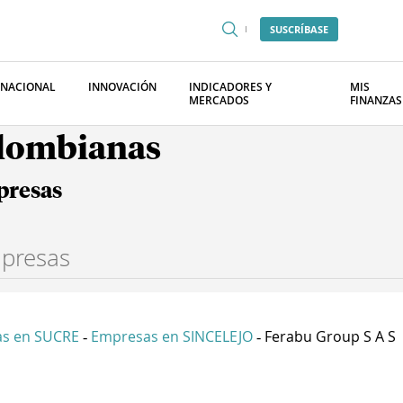
SUSCRÍBASE
RNACIONAL
INNOVACIÓN
INDICADORES Y
MIS
MERCADOS
FINANZAS
olombianas
presas
s en SUCRE
Empresas en SINCELEJO
Ferabu Group S A S
-
-