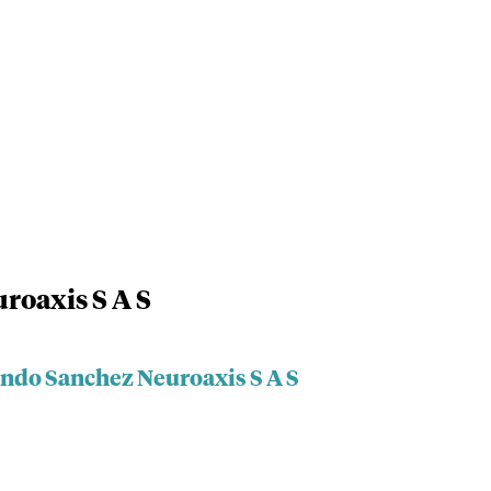
roaxis S A S
ando Sanchez Neuroaxis S A S