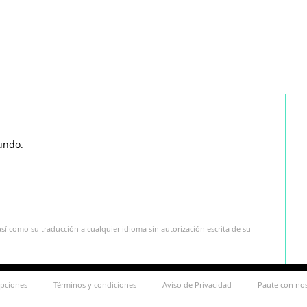
undo.
sí como su traducción a cualquier idioma sin autorización escrita de su
ipciones
Términos y condiciones
Aviso de Privacidad
Paute con no