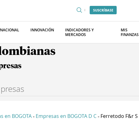
SUSCRÍBASE
RNACIONAL
INNOVACIÓN
INDICADORES Y
MIS
MERCADOS
FINANZAS
olombianas
presas
as en BOGOTA
Empresas en BOGOTA D C
Ferretodo F&r S 
-
-