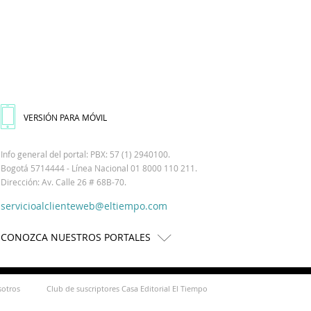
VERSIÓN PARA MÓVIL
Info general del portal: PBX: 57 (1) 2940100.
Bogotá 5714444 - Línea Nacional 01 8000 110 211.
Dirección: Av. Calle 26 # 68B-70.
servicioalclienteweb@eltiempo.com
CONOZCA NUESTROS PORTALES
sotros
Club de suscriptores Casa Editorial El Tiempo