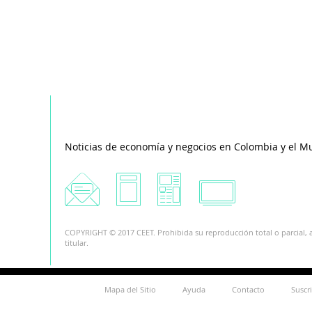
Noticias de economía y negocios en Colombia y el M
COPYRIGHT © 2017 CEET. Prohibida su reproducción total o parcial, a
titular.
Mapa del Sitio
Ayuda
Contacto
Suscr