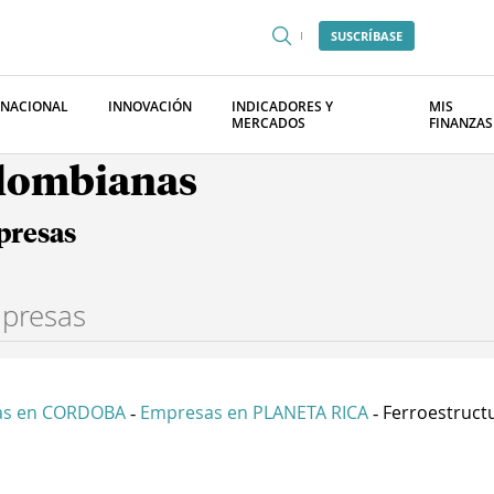
SUSCRÍBASE
RNACIONAL
INNOVACIÓN
INDICADORES Y
MIS
MERCADOS
FINANZAS
olombianas
presas
as en CORDOBA
Empresas en PLANETA RICA
Ferroestruct
-
-