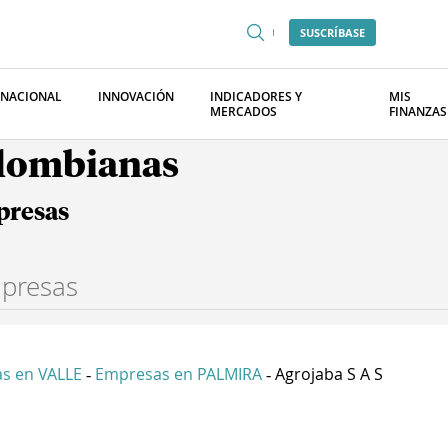
SUSCRÍBASE
RNACIONAL
INNOVACIÓN
INDICADORES Y
MIS
MERCADOS
FINANZAS
olombianas
presas
s en VALLE
Empresas en PALMIRA
Agrojaba S A S
-
-