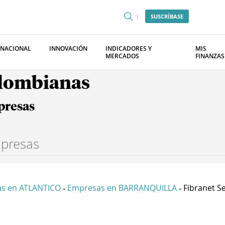
SUSCRÍBASE
RNACIONAL
INNOVACIÓN
INDICADORES Y
MIS
MERCADOS
FINANZAS
olombianas
presas
s en ATLANTICO
Empresas en BARRANQUILLA
Fibranet Ser
-
-