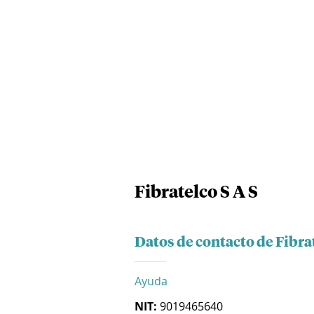
Fibratelco S A S
Datos de contacto de Fibrat
Ayuda
NIT:
9019465640