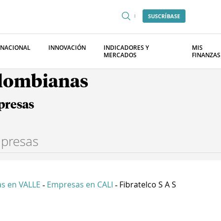
SUSCRÍBASE
RNACIONAL
INNOVACIÓN
INDICADORES Y
MIS
MERCADOS
FINANZAS
olombianas
presas
s en VALLE
Empresas en CALI
Fibratelco S A S
-
-