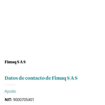
Fimaq S A S
Datos de contacto de Fimaq S A S
Ayuda
NIT:
9000705401