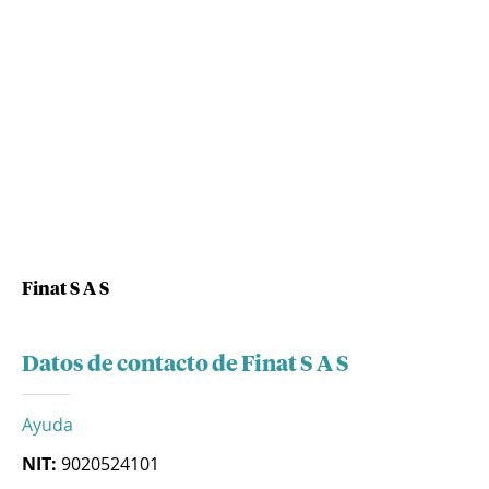
Finat S A S
Datos de contacto de Finat S A S
Ayuda
NIT:
9020524101