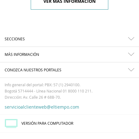
VER MÁS INFORMACIÓN
SECCIONES
MÁS INFORMACIÓN
CONOZCA NUESTROS PORTALES
Info general del portal: PBX: 57 (1) 2940100.
Bogotá 5714444 - Línea Nacional 01 8000 110 211.
Dirección: Av. Calle 26 # 68B-70.
servicioalclienteweb@eltiempo.com
VERSIÓN PARA COMPUTADOR