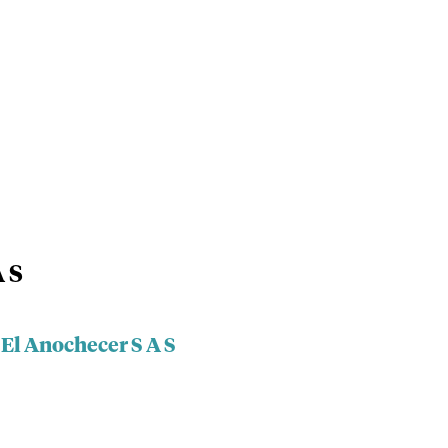
 S
 El Anochecer S A S