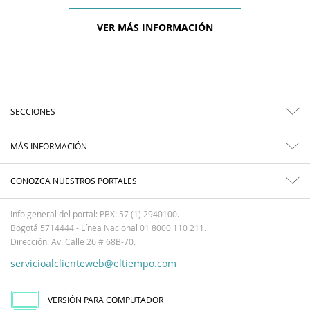
VER MÁS INFORMACIÓN
SECCIONES
MÁS INFORMACIÓN
CONOZCA NUESTROS PORTALES
Info general del portal: PBX: 57 (1) 2940100.
Bogotá 5714444 - Línea Nacional 01 8000 110 211.
Dirección: Av. Calle 26 # 68B-70.
servicioalclienteweb@eltiempo.com
VERSIÓN PARA COMPUTADOR