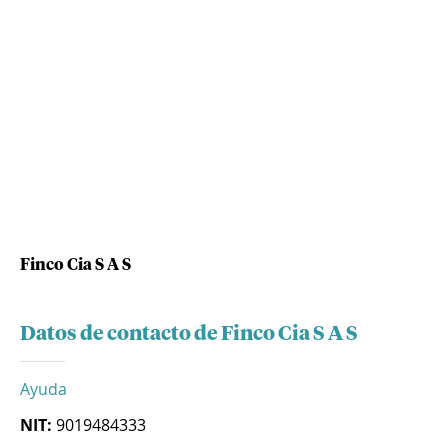
Finco Cia S A S
Datos de contacto de Finco Cia S A S
Ayuda
NIT:
9019484333