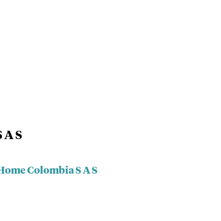
 A S
 Home Colombia S A S