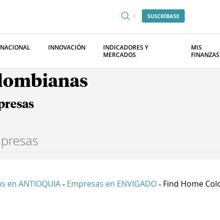
SUSCRÍBASE
RNACIONAL
INNOVACIÓN
INDICADORES Y
MIS
MERCADOS
FINANZAS
olombianas
presas
s en ANTIOQUIA
Empresas en ENVIGADO
Find Home Colo
-
-