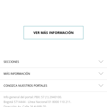
VER MÁS INFORMACIÓN
SECCIONES
MÁS INFORMACIÓN
CONOZCA NUESTROS PORTALES
Info general del portal: PBX: 57 (1) 2940100.
Bogotá 5714444 - Línea Nacional 01 8000 110 211.
Dirección: Av. Calle 26 # 68B-70.