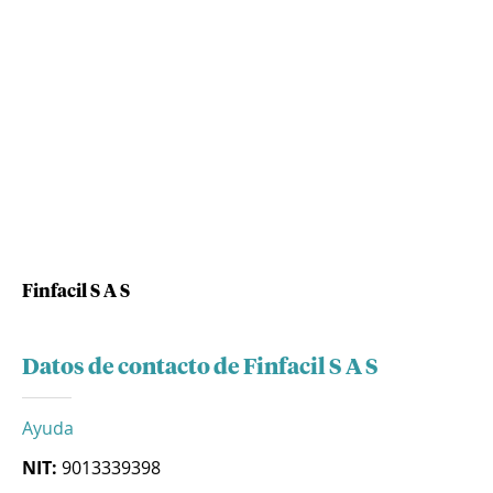
Finfacil S A S
Datos de contacto de Finfacil S A S
Ayuda
NIT:
9013339398