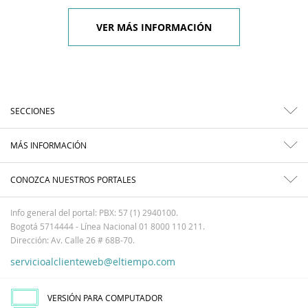
VER MÁS INFORMACIÓN
SECCIONES
MÁS INFORMACIÓN
CONOZCA NUESTROS PORTALES
Info general del portal: PBX: 57 (1) 2940100.
Bogotá 5714444 - Línea Nacional 01 8000 110 211.
Dirección: Av. Calle 26 # 68B-70.
servicioalclienteweb@eltiempo.com
VERSIÓN PARA COMPUTADOR