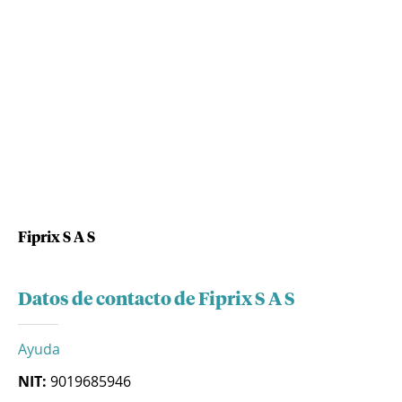
Fiprix S A S
Datos de contacto de Fiprix S A S
Ayuda
NIT:
9019685946