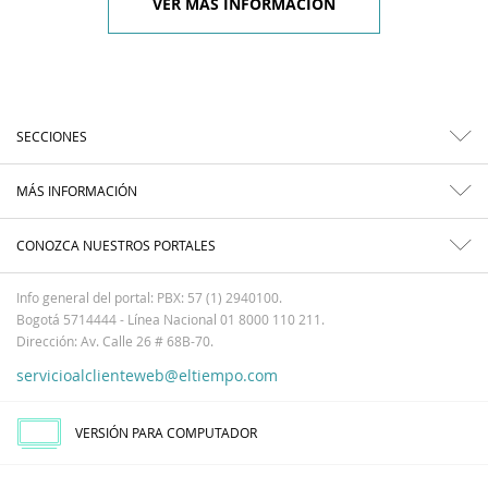
VER MÁS INFORMACIÓN
SECCIONES
MÁS INFORMACIÓN
CONOZCA NUESTROS PORTALES
Info general del portal: PBX: 57 (1) 2940100.
Bogotá 5714444 - Línea Nacional 01 8000 110 211.
Dirección: Av. Calle 26 # 68B-70.
servicioalclienteweb@eltiempo.com
VERSIÓN PARA COMPUTADOR