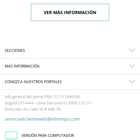
VER MÁS INFORMACIÓN
SECCIONES
MÁS INFORMACIÓN
CONOZCA NUESTROS PORTALES
Info general del portal: PBX: 57 (1) 2940100.
Bogotá 5714444 - Línea Nacional 01 8000 110 211.
Dirección: Av. Calle 26 # 68B-70.
servicioalclienteweb@eltiempo.com
VERSIÓN PARA COMPUTADOR