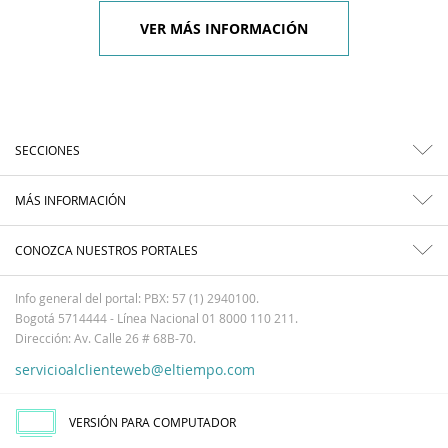
VER MÁS INFORMACIÓN
SECCIONES
MÁS INFORMACIÓN
CONOZCA NUESTROS PORTALES
Info general del portal: PBX: 57 (1) 2940100.
Bogotá 5714444 - Línea Nacional 01 8000 110 211.
Dirección: Av. Calle 26 # 68B-70.
servicioalclienteweb@eltiempo.com
VERSIÓN PARA COMPUTADOR