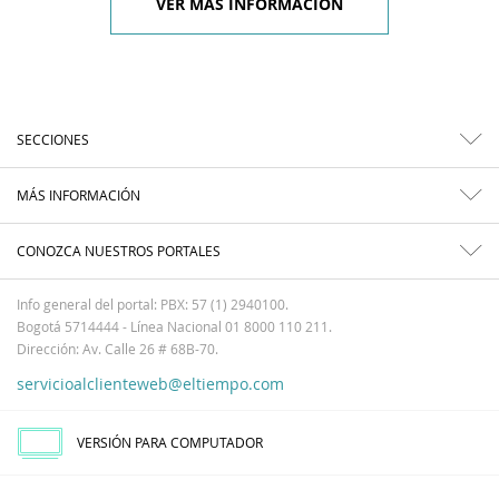
VER MÁS INFORMACIÓN
SECCIONES
MÁS INFORMACIÓN
CONOZCA NUESTROS PORTALES
Info general del portal: PBX: 57 (1) 2940100.
Bogotá 5714444 - Línea Nacional 01 8000 110 211.
Dirección: Av. Calle 26 # 68B-70.
servicioalclienteweb@eltiempo.com
VERSIÓN PARA COMPUTADOR