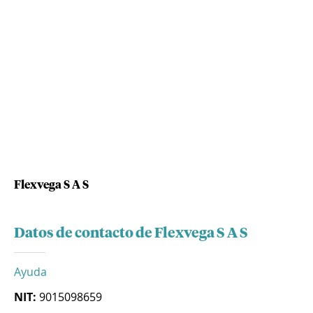
Flexvega S A S
Datos de contacto de Flexvega S A S
Ayuda
NIT:
9015098659