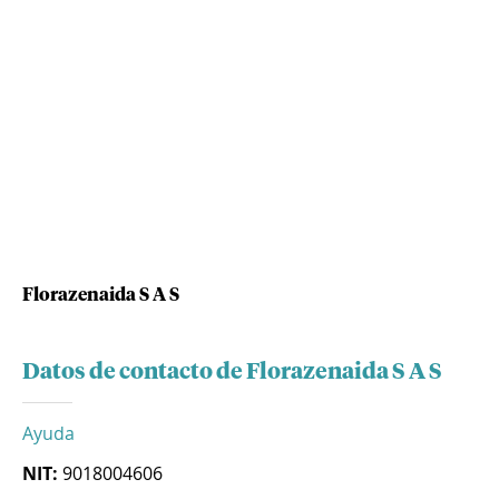
Florazenaida S A S
Datos de contacto de Florazenaida S A S
Ayuda
NIT:
9018004606