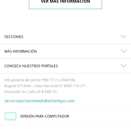
VER MÁS INFORMACIÓN
SECCIONES
MÁS INFORMACIÓN
CONOZCA NUESTROS PORTALES
Info general del portal: PBX: 57 (1) 2940100.
Bogotá 5714444 - Línea Nacional 01 8000 110 211.
Dirección: Av. Calle 26 # 68B-70.
servicioalclienteweb@eltiempo.com
VERSIÓN PARA COMPUTADOR