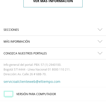
VER MÁS INFORMACIÓN
SECCIONES
MÁS INFORMACIÓN
CONOZCA NUESTROS PORTALES
Info general del portal: PBX: 57 (1) 2940100.
Bogotá 5714444 - Línea Nacional 01 8000 110 211.
Dirección: Av. Calle 26 # 68B-70.
servicioalclienteweb@eltiempo.com
VERSIÓN PARA COMPUTADOR