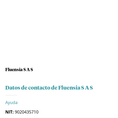
Fluensia S A S
Datos de contacto de Fluensia S A S
Ayuda
NIT:
9020435710